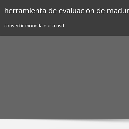
Skip
herramienta de evaluación de madur
to
content
convertir moneda eur a usd