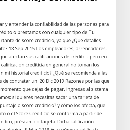
car y entender la confiabilidad de las personas para
crédito o préstamos con cualquier tipo de Tu
tante de score crediticio, ya que ¿Qué detalles
dito? 18 Sep 2015 Los empleadores, arrendadores,
que afectan sus calificaciones de crédito - pero en
 calificación crediticia en general no toman los
en mi historial crediticio? ¿Qué se recomienda a las
s de contratar un 20 Dic 2019 Razones por las que
Al momento que dejas de pagar, ingresas al sistema
amos: si quieres necesitas sacar una tarjeta de
puntaje o score crediticio? y cómo los afecta, que
to o el Score Crediticio se conforma a partir de
édito, préstamo o tarjeta. Dicha calificación
 que alguien 9 Mar 2019 Este número califica tu