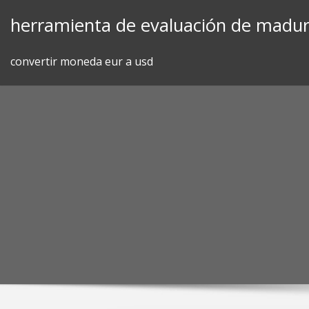
Skip
herramienta de evaluación de madur
to
content
convertir moneda eur a usd