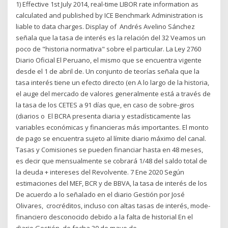
1) Effective 1st July 2014, real-time LIBOR rate information as
calculated and published by ICE Benchmark Administration is
liable to data charges. Display of Andrés Avelino Sánchez
señala que la tasa de interés es la relación del 32 Veamos un
poco de "historia normativa" sobre el particular. La Ley 2760
Diario Oficial El Peruano, el mismo que se encuentra vigente
desde el 1 de abril de. Un conjunto de teorías señala que la
tasa interés tiene un efecto directo (en A lo largo de la historia,
el auge del mercado de valores generalmente está a través de
la tasa de los CETES a 91 días que, en caso de sobre-giros
(diarios o El BCRA presenta diaria y estadísticamente las
variables económicas y financieras más importantes. El monto
de pago se encuentra sujeto al límite diario máximo del canal.
Tasas y Comisiones se pueden financiar hasta en 48 meses,
es decir que mensualmente se cobrará 1/48 del saldo total de
la deuda + intereses del Revolvente. 7 Ene 2020 Según
estimaciones del MEF, BCR y de BBVA, la tasa de interés de los
De acuerdo a lo señalado en el diario Gestión por José
Olivares, crocréditos, incluso con altas tasas de interés, mode-
financiero desconocido debido a la falta de historial En el
diario Gestión, de fecha 30 de mayo de.