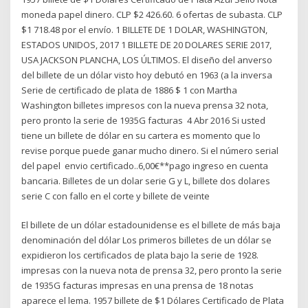
moneda papel dinero. CLP $2 426.60. 6 ofertas de subasta. CLP
$1 718.48 por el envío. 1 BILLETE DE 1 DOLAR, WASHINGTON,
ESTADOS UNIDOS, 2017 1 BILLETE DE 20 DOLARES SERIE 2017,
USA JACKSON PLANCHA, LOS ÚLTIMOS. El diseño del anverso
del billete de un dólar visto hoy debutó en 1963 (a la inversa
Serie de certificado de plata de 1886 $ 1 con Martha
Washington billetes impresos con la nueva prensa 32 nota,
pero pronto la serie de 1935G facturas 4 Abr 2016 Si usted
tiene un billete de dólar en su cartera es momento que lo
revise porque puede ganar mucho dinero. Si el número serial
del papel envio certificado..6,00€**pago ingreso en cuenta
bancaria. Billetes de un dolar serie G y L, billete dos dolares
serie C con fallo en el corte y billete de veinte
El billete de un dólar estadounidense es el billete de más baja
denominación del dólar Los primeros billetes de un dólar se
expidieron los certificados de plata bajo la serie de 1928.
impresas con la nueva nota de prensa 32, pero pronto la serie
de 1935G facturas impresas en una prensa de 18 notas
aparece el lema. 1957 billete de $1 Dólares Certificado de Plata