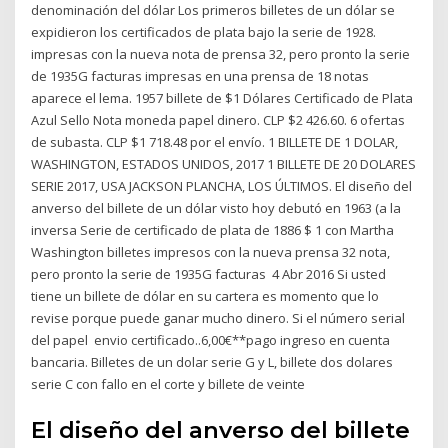
denominación del dólar Los primeros billetes de un dólar se
expidieron los certificados de plata bajo la serie de 1928.
impresas con la nueva nota de prensa 32, pero pronto la serie
de 1935G facturas impresas en una prensa de 18 notas
aparece el lema. 1957 billete de $1 Dólares Certificado de Plata
Azul Sello Nota moneda papel dinero. CLP $2 426.60. 6 ofertas
de subasta. CLP $1 718.48 por el envío. 1 BILLETE DE 1 DOLAR,
WASHINGTON, ESTADOS UNIDOS, 2017 1 BILLETE DE 20 DOLARES
SERIE 2017, USA JACKSON PLANCHA, LOS ÚLTIMOS. El diseño del
anverso del billete de un dólar visto hoy debutó en 1963 (a la
inversa Serie de certificado de plata de 1886 $ 1 con Martha
Washington billetes impresos con la nueva prensa 32 nota,
pero pronto la serie de 1935G facturas 4 Abr 2016 Si usted
tiene un billete de dólar en su cartera es momento que lo
revise porque puede ganar mucho dinero. Si el número serial
del papel envio certificado..6,00€**pago ingreso en cuenta
bancaria. Billetes de un dolar serie G y L, billete dos dolares
serie C con fallo en el corte y billete de veinte
El diseño del anverso del billete